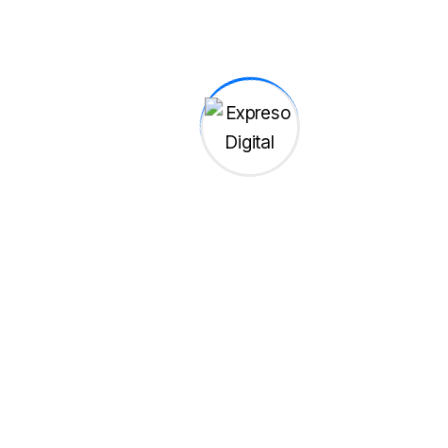
Deportes
Realizarán caravana este domingo en honor a atletas
dominicanos de los JCC 2026
By
0 Views
Deportes
RD hace historia en Santo Domingo 2026 con 150
medallas y quinto lugar del medallero
By
0 Views
Deportes