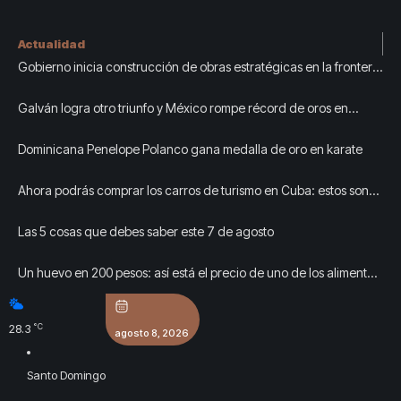
Actualidad
Gobierno inicia construcción de obras estratégicas en la frontera
norte para fortalecer la seguridad y el desarrollo
Galván logra otro triunfo y México rompe récord de oros en
Centroamericanos
Dominicana Penelope Polanco gana medalla de oro en karate
Ahora podrás comprar los carros de turismo en Cuba: estos son
los requisitos
Las 5 cosas que debes saber este 7 de agosto
Un huevo en 200 pesos: así está el precio de uno de los alimentos
más buscados del cubano ahora mismo
°C
28.3
agosto 8, 2026
Santo Domingo