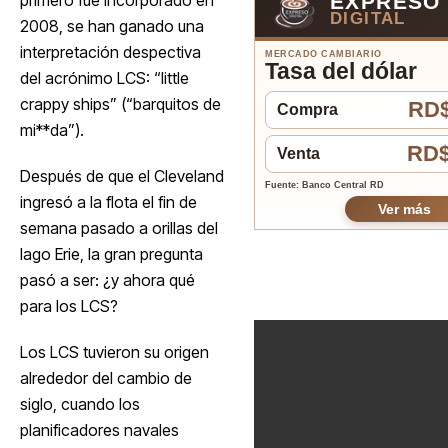
EXPRESO
DIGITAL
2008, se han ganado una
interpretación despectiva
MERCADO CAMBIARIO
Tasa del dólar
del acrónimo LCS: “little
crappy ships” (“barquitos de
RD$
Compra
mi**da”).
RD$
Venta
Después de que el Cleveland
Fuente: Banco Central RD
ingresó a la flota el fin de
Ver más
semana pasado a orillas del
lago Erie, la gran pregunta
pasó a ser: ¿y ahora qué
para los LCS?
Los LCS tuvieron su origen
alrededor del cambio de
siglo, cuando los
planificadores navales