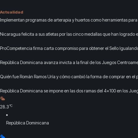
Actualidad
Implementan programas de arterapia y huertos como herramientas para 
recuperación y la inclusión social
Nicaragua felicita a sus atletas por las cinco medallas que han logrado e
Juegos
ProCompetencia firma carta compromiso para obtener el Sello Igualand
para el Sector Público
República Dominicana avanza invicta a la final de los Juegos Centroam
y del Caribe 2026
Quién fue Román Ramos Uría y cómo cambió la forma de comprar en el p
República Dominicana se impone en las dos ramas del 4×100 en los Jue
Santo Domingo
°C
28.3
República Dominicana