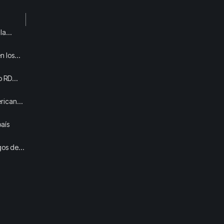
la
n los
o RD
ericanos
aís
gos de