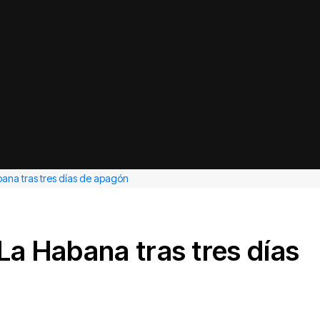
bana tras tres días de apagón
La Habana tras tres días