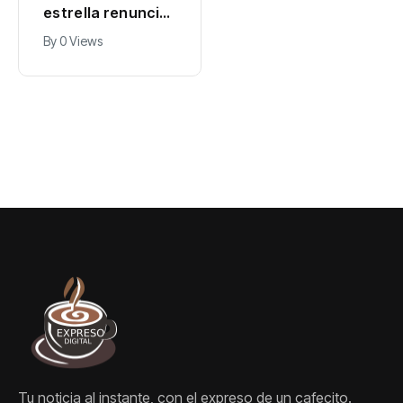
Agricultura e
estrella renuncia
Indomet firman
a Cambridge, que
By
Expreso Digital RD
By
0 Views
acuerdo para
investiga sus
0 Views
fortalecer la
antecedentes
gestión
agroclimática del
país
Tu noticia al instante, con el expreso de un cafecito.