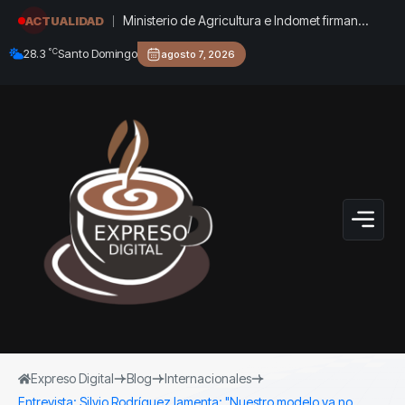
Ministerio de Agricultura e Indomet firman
ACTUALIDAD
acuerdo para fortalecer la gestión
°C
28.3
Santo Domingo
agosto 7, 2026
agroclimática del país
Expreso Digital
Blog
Internacionales
Entrevista: Silvio Rodríguez lamenta: "Nuestro modelo ya no