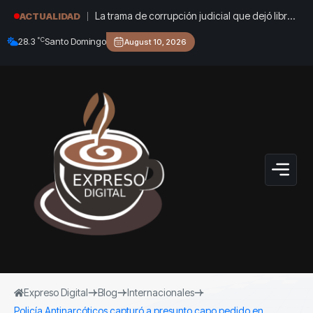
La trama de corrupción judicial que dejó libres
ACTUALIDAD
a líderes de una red de trata de personas en
°C
28.3
Santo Domingo
August 10, 2026
Valencia
Expreso Digital
Blog
Internacionales
Policía Antinarcóticos capturó a presunto capo pedido en