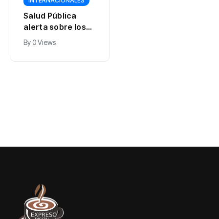
INTERNACIONALES
INTERNACIONALES
Salud Pública
Siria llegó a un
alerta sobre los
acuerdo con
riesgos de una
Rusia sobre el
By
0 Views
By
0 Views
bebida de moda
futuro de dos
entre los jóvenes
bases clave en el
cubanos
Mediterráneo