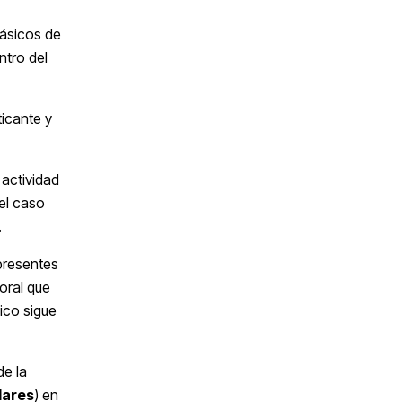
básicos de
ntro del
icante y
 actividad
 el caso
.
 presentes
oral que
nico sigue
de la
lares
) en