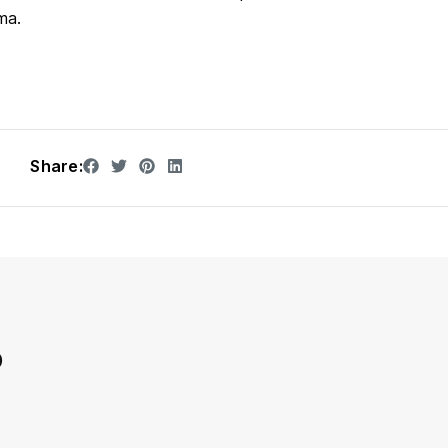
ma.
Share:
D