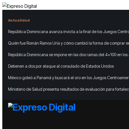
Actualidad
República Dominicana avanza invicta a la final de los Juegos Cent
y del Caribe 2026
Quién fue Román Ramos Uría y cómo cambió la forma de comprar en
República Dominicana se impone en las dos ramas del 4×100 en los
Santo Domingo
Detienen a dos por ataque al consulado de Estados Unidos
México goleó a Panamá y buscará el oro en los Juegos Centroamer
Caribe
Ministerio de Salud presenta resultados de evaluación para fortalec
Integradas de Servicios de Salud en Cibao Sur