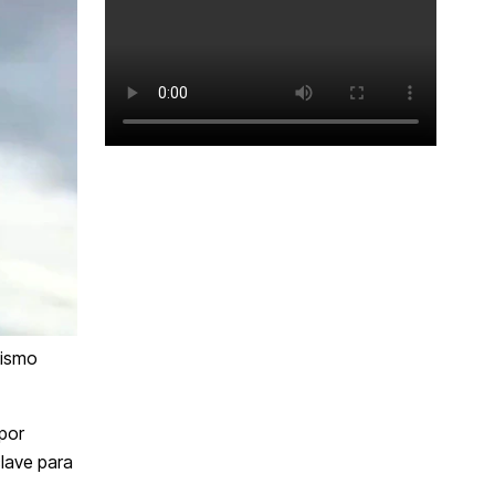
tismo
 por
clave para