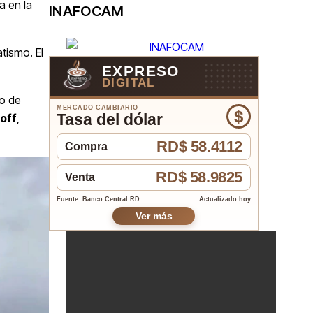
a en la
INAFOCAM
tismo. El
EXPRESO
DIGITAL
so de
MERCADO CAMBIARIO
$
Tasa del dólar
roff
,
RD$ 58.4112
Compra
RD$ 58.9825
Venta
Fuente: Banco Central RD
Actualizado hoy
Ver más