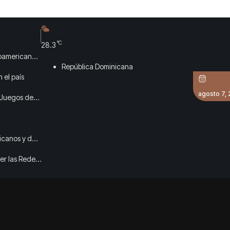
°C
28.3
roamericanos
República Dominicana
 el país
agosto 7,
 Juegos de
icanos y del
er las Redes