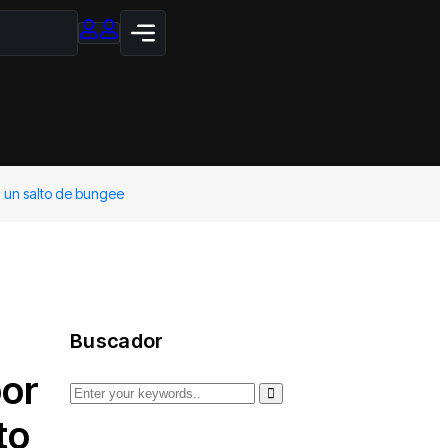
n un salto de bungee
Buscador
por
to