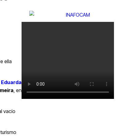
e ella
 Eduarda
imeira
, en
al vacío
 turismo