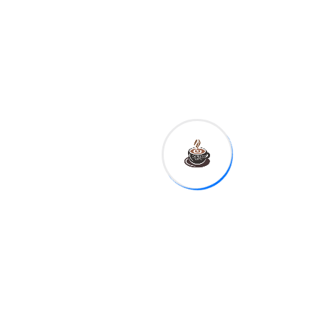
RD$4.00 más
por galón de
gasolina y
gasoil
Related Post
GOBIERNO
Presidente