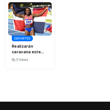
DEPORTES
RD hace historia
DEPORTES
en Santo Domingo
Realizarán
2026 con 150
By
0 Views
caravana este
medallas y quinto
domingo en honor
lugar del
By
0 Views
a atletas
medallero
dominicanos de
los JCC 2026