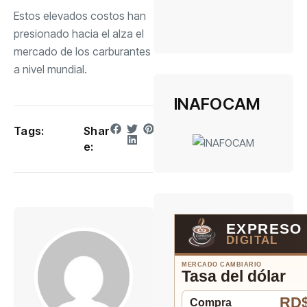
Estos elevados costos han
presionado hacia el alza el
mercado de los carburantes
a nivel mundial.
INAFOCAM
Tags:
Shar
e:
EXPRESO
DIGITAL
MERCADO CAMBIARIO
Tasa del dólar
RD$
Compra