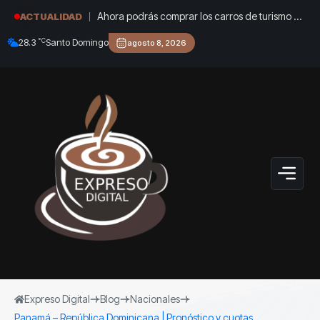
Ahora podrás comprar los carros de turismo en
ACTUALIDAD
Cuba: estos son los requisitos
°C
28.3
Santo Domingo
agosto 8, 2026
Expreso Digital
Blog
Nacionales
Panamá – República Dominicana | Pronóstico y cuotas