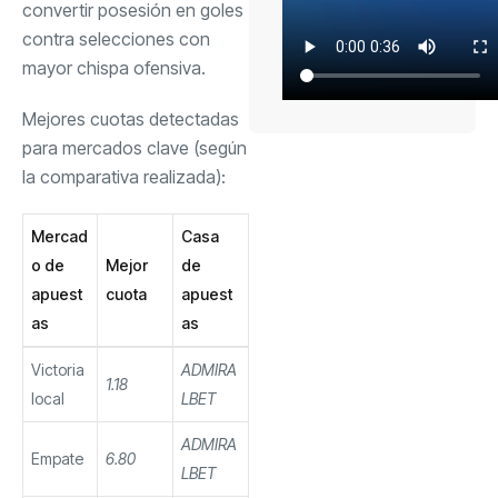
convertir posesión en goles
contra selecciones con
mayor chispa ofensiva.
Mejores cuotas detectadas
para mercados clave (según
la comparativa realizada):
Mercad
Casa
o de
Mejor
de
apuest
cuota
apuest
as
as
Victoria
ADMIRA
1.18
local
LBET
ADMIRA
Empate
6.80
LBET