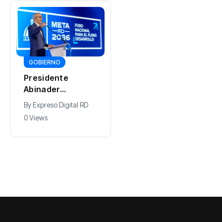
DEPORTES
GOBIERNO
Esta noche,
Presidente
República
Abinader
Dominicana va
participa en
By
0 Views
By
Expreso Digital RD
por el oro:
primer Foro Meta
0 Views
Marileidy y
RD 2036 con
Anabel, en vivo
miras a impulsar
por Acento
el crecimiento
económico