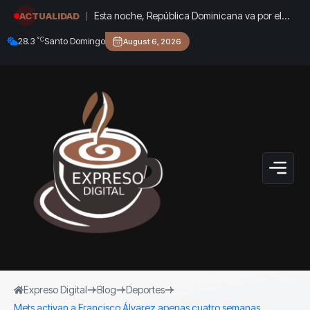
Esta noche, República Dominicana va por el
ACTUALIDAD
oro: Marileidy y Anabel, en vivo por Acento
°C
28.3
Santo Domingo
August 6, 2026
Expreso Digital
Blog
Deportes
Mets activan a Francisco Álvarez apenas cuatro semanas