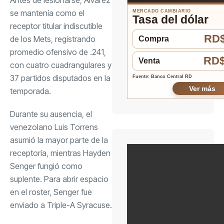
se mantenía como el
MERCADO CAMBIARIO
Tasa del dólar
receptor titular indiscutible
RD$
de los Mets, registrando
Compra
promedio ofensivo de .241,
RD$
Venta
con cuatro cuadrangulares y
37 partidos disputados en la
Fuente: Banco Central RD
Ver más
temporada.
Durante su ausencia, el
venezolano Luis Torrens
asumió la mayor parte de la
receptoría, mientras Hayden
Senger fungió como
suplente. Para abrir espacio
en el roster, Senger fue
enviado a Triple-A Syracuse.