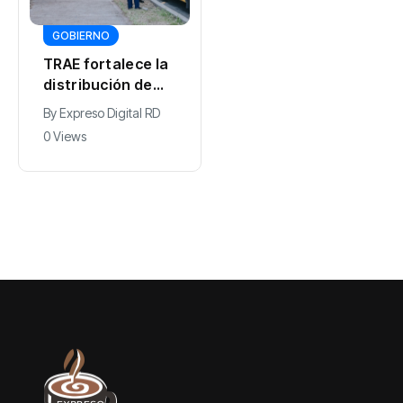
Presidente
Abinader
GOBIERNO
participa en
TRAE fortalece la
By
Expreso Digital RD
primer Foro Meta
distribución de
0 Views
RD 2036 con
autobuses en
By
Expreso Digital RD
miras a impulsar
todo el país de
0 Views
el crecimiento
cara al inicio del
económico
año 2026-2027