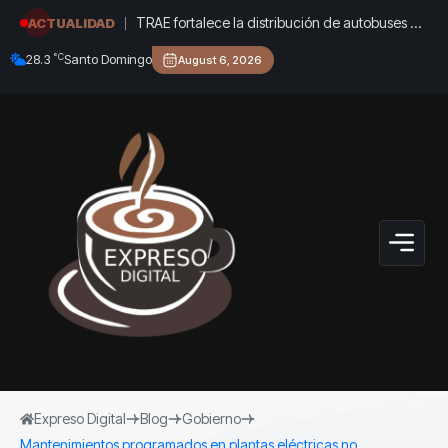
TRAE fortalece la distribución de autobuses en
ACTUALIDAD
todo el país de cara al inicio del año 2026-
°C
28.3
Santo Domingo
August 6, 2026
2027
Expreso Digital
Blog
Gobierno
Mantenimientos programados en plantas eléctricas no