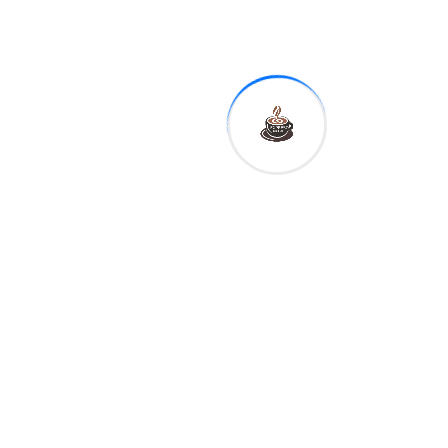
Next
Presidente
Abinader sella
en marzo la
mayor
ofensiva
diplomática de
RD: segsión
tecnológica y
transparencia
global
Related Post