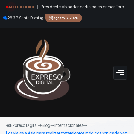
Presidente Abinader participa en primer Foro
ACTUALIDAD
Meta RD 2036 con miras a impulsar el
°C
28.3
Santo Domingo
agosto 6, 2026
crecimiento económico
Expreso Digital
Blog
Internacionales
Los viajes a Asia para realizar tratamientos médicos son cada vez