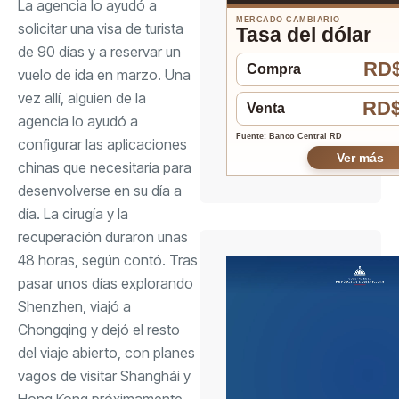
La agencia lo ayudó a
MERCADO CAMBIARIO
solicitar una visa de turista
Tasa del dólar
de 90 días y a reservar un
RD$
Compra
vuelo de ida en marzo. Una
vez allí, alguien de la
RD$
Venta
agencia lo ayudó a
Fuente: Banco Central RD
configurar las aplicaciones
Ver más
chinas que necesitaría para
desenvolverse en su día a
día. La cirugía y la
recuperación duraron unas
48 horas, según contó. Tras
pasar unos días explorando
Shenzhen, viajó a
Chongqing y dejó el resto
del viaje abierto, con planes
vagos de visitar Shanghái y
Hong Kong próximamente.