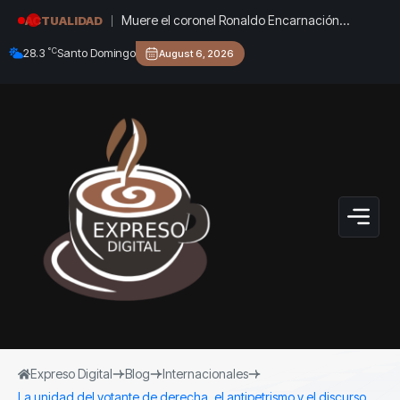
Muere el coronel Ronaldo Encarnación
ACTUALIDAD
Santovenia, quien fuera jefe de la
°C
28.3
Santo Domingo
August 6, 2026
Contrainteligencia en Pinar del Río
Expreso Digital
Blog
Internacionales
La unidad del votante de derecha, el antipetrismo y el discurso