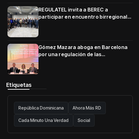
3500–3700 MHz
REGULATEL invita a BEREC a
participar en encuentro birregional
en Cartagena
Gómez Mazara aboga en Barcelona
por una regulación de las
telecomunicaciones firme y centrada
en protección de usuarios
Etiquetas
República Dominicana
Ahora Más RD
Cada Minuto Una Verdad
Social