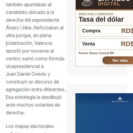
DIGITAL
también apuntaban al
candidato ubicado a la
MERCADO CAMBIARIO
Tasa del dólar
derecha del expresidente
Álvaro Uribe. Reforzaban al
RD$
Compra
ultra porque, en plena
polarización, Valencia
RD$
Venta
apostó por moverse al
Fuente: Banco Central RD
centro: sumó como fórmula
Ver más
vicepresidencial a
Juan Daniel Oviedo
y
construyó un discurso de
agregación entre diferentes.
Esa estrategia la desdibujó
ante muchos votantes de
derecha.
Los
mapas electorales