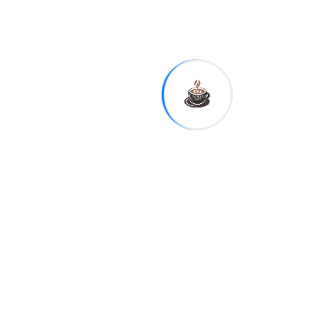
Previous
Lo bueno y lo malo que
INAFOCAM
dejó Panamá antes del
Mundial
Next
La unidad del votante
de derecha, el
antipetrismo y el
discurso contra los
políticos: las claves de
la victoria de Abelardo
de la Espriella
EXPRESO
DIGITAL
MERCADO CAMBIARIO
Related Post
Tasa del dólar