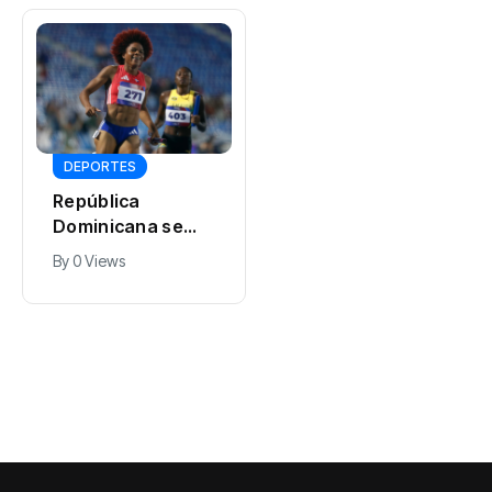
INTERNACIONALES
Detienen a dos
por ataque al
consulado de
By
0 Views
DEPORTES
Estados Unidos
República
Dominicana se
impone en las dos
By
0 Views
ramas del 4×100
en los Juegos de
Santo Domingo