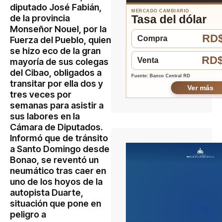
diputado José Fabián,
MERCADO CAMBIARIO
de la provincia
Tasa del dólar
Monseñor Nouel, por la
RD$
Compra
Fuerza del Pueblo, quien
se hizo eco de la gran
RD$
Venta
mayoría de sus colegas
del Cibao, obligados a
Fuente: Banco Central RD
transitar por ella dos y
Ver más
tres veces por
semanas para asistir a
sus labores en la
Cámara de Diputados.
Informó que de tránsito
a Santo Domingo desde
Bonao, se reventó un
neumático tras caer en
uno de los hoyos de la
autopista Duarte,
situación que pone en
peligro a