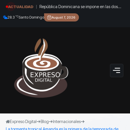
República Dominicana se impone en las dos
ACTUALIDAD
ramas del 4×100 en los Juegos de Santo
°C
28.3
Santo Domingo
August 7, 2026
Domingo
Expreso Digital
Blog
Internacionales
La tormenta tropical Amanda es la primera de la temporada de