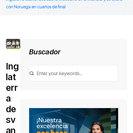
con Noruega en cuartos de final
Buscador
Ing
lat
err
a
de
sv
an