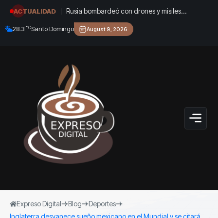
Rusia bombardeó con drones y misiles
ACTUALIDAD
balísticos infraestructura civil en Kiev: al menos
°C
28.3
Santo Domingo
August 9, 2026
tres muertos y siete heridos
Expreso Digital
Blog
Deportes
Inglaterra desvanece sueño mexicano en el Mundial y se citará