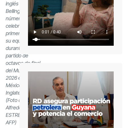
inglés Jude
Bellingham,
número 10,
celebra el
primer gol de
su equipo
durante el
partido de
octavos de final
del Mundial de
2026 entre
México e
Inglaterra.
(Foto de
Alfredo
ESTRELLA /
AFP)