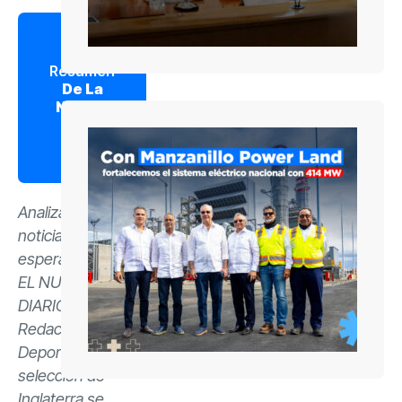
Leer
Resumen
De La
Noticia
(IA)
CLICK
AQUÍ
Analizando
noticia… por favor
espera.
EL NUEVO
DIARIO,
Redacción
Deportes.- La
selección de
Inglaterra se