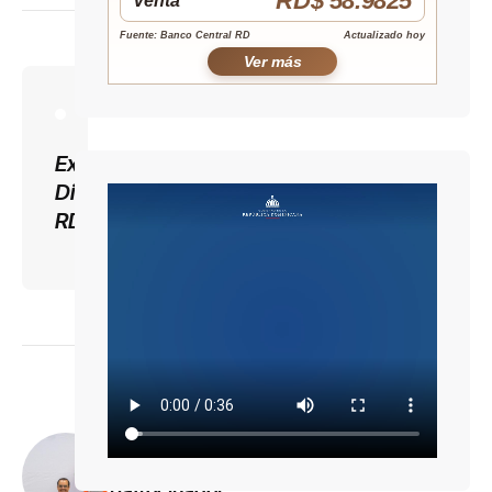
RD$ 58.9825
Venta
Fuente: Banco Central RD
Actualizado hoy
Ver más
Expreso
Digital
RD
Previous
Barrick
Pueblo
Viejo,
patrocinador