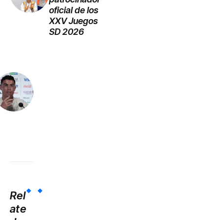
oficial de los
XXV Juegos
SD 2026
Rel
ate