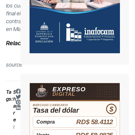
los cuartos de
final el 11 de julio
contra Noruega
en Miami.
Relacionado
source
EXPRESO
Ta
S
DIGITAL
gs:
h
a
MERCADO CAMBIARIO
$
Tasa del dólar
r
e
RD$ 58.4112
Compra
: