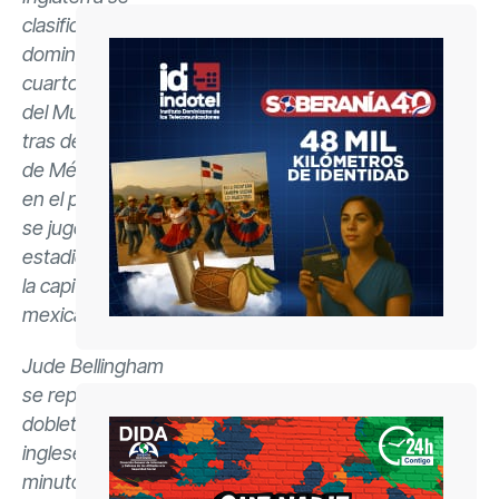
clasificó este
domingo a los
cuartos de final
del Mundial 2026
tras derrotar a la
de México por 3-2
en el partido que
se jugó en el
estadio Azteca de
la capital
mexicana.
Jude Bellingham
se reportó con un
doblete para los
ingleses en los
minutos 36 y 38,