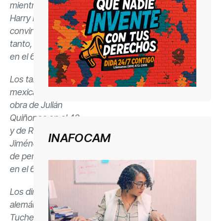
mientras que
Harry Kane
convirtió el tercer
tanto, de penalti,
en el 60.
Los tantos
mexicanos fueron
obra de Julián
Quiñones en el 42
y de Raúl
INAFOCAM
Jiménez, también
de pena máxima,
en el 69.
Los dirigidos por el
alemán Thomas
Tuchel jugarán por