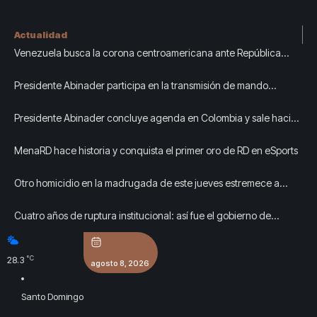
Actualidad
Venezuela busca la corona centroamericana ante República
Dominicana en Santo Domingo 2026
Presidente Abinader participa en la transmisión de mando
presidencial de Abelardo de la Espriella, en Colombia
Presidente Abinader concluye agenda en Colombia y sale hacia
la República Dominicana tras toma de posesión de Abelardo de la
MenaRD hace historia y conquista el primer oro de RD en eSports
Espriella
Otro homicidio en la madrugada de este jueves estremece a
Cárdenas, Matanzas
Cuatro años de ruptura institucional: así fue el gobierno de
Gustavo Petro en sus choques con las Cortes, el Congreso y el
Banco de la República
°C
28.3
agosto 8, 2026
Santo Domingo