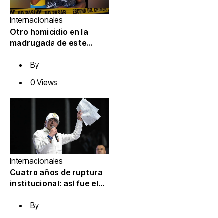
Internacionales
Otro homicidio en la
madrugada de este
jueves estremece a
By
Cárdenas, Matanzas
0 Views
Internacionales
Cuatro años de ruptura
institucional: así fue el
gobierno de Gustavo
By
Petro en sus choques
con las Cortes, el