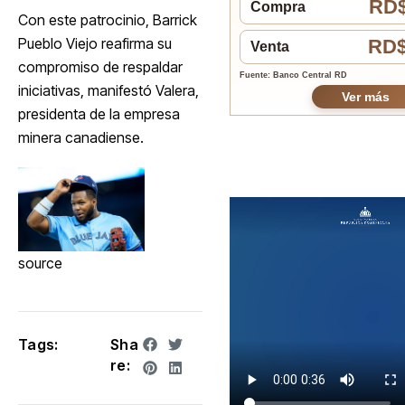
RD$
Compra
Con este patrocinio, Barrick
Pueblo Viejo reafirma su
RD$
Venta
compromiso de respaldar
Fuente: Banco Central RD
iniciativas, manifestó Valera,
Ver más
presidenta de la empresa
minera canadiense.
source
Tags:
Sha
re: