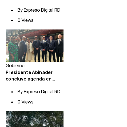
transmisión de mando
By
Expreso Digital RD
presidencial de Abelardo
de la Espriella, en
0 Views
Colombia
Gobierno
Presidente Abinader
concluye agenda en
Colombia y sale hacia la
By
Expreso Digital RD
República Dominicana
tras toma de posesión
0 Views
de Abelardo de la
Espriella