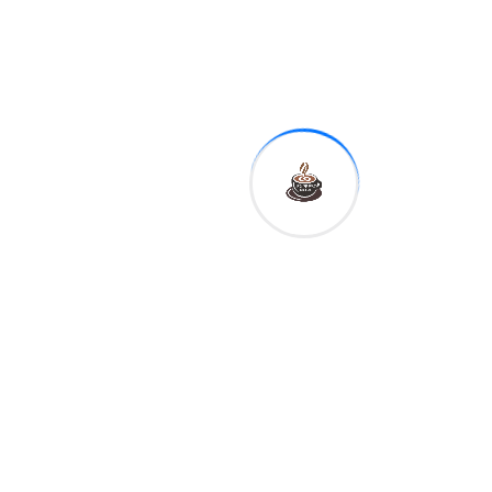
Next
«El problema
no son los
cubanos que
llegan a
trabajar»:
Dirigente de
Seguridad de
Cancún señala
otra causa…
Related Post