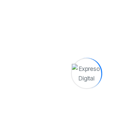
interinstitucional y el
endurecimiento físico de los
activos son imprescindibles
para salvaguardar la
transición energética
cubana frente a amenazas
deliberadas.
(Tomado de
Invasor
)
Tags:
Shar
e: