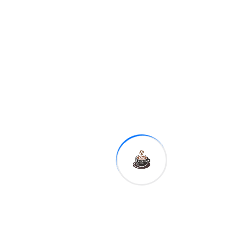
sus ingresos públicos al
bienestar social y al
fortalecimiento de
comunidades
vulnerables”. Entre las
organizaciones que
recibirán los recursos
están las fundaciones
Dominicana para el
Desarrollo Integral
(Fundesi), Despertando
Sonrisas, Fuhuesa,
Operación Sonrisa,
Faces Dominicana, de
Accidente Cerebral,
Manos Unidas por el
Autismo, Fu