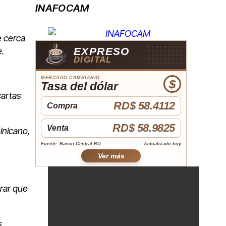
INAFOCAM
e cerca
EXPRESO
e.
DIGITAL
MERCADO CAMBIARIO
$
Tasa del dólar
cartas
RD$ 58.4112
Compra
RD$ 58.9825
Venta
inicano,
Fuente: Banco Central RD
Actualizado hoy
Ver más
erar que
s