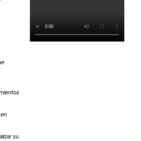
ue
amientos
 en
lizar su