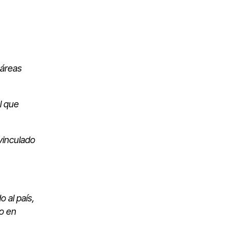
 áreas
l que
vinculado
 al país,
o en