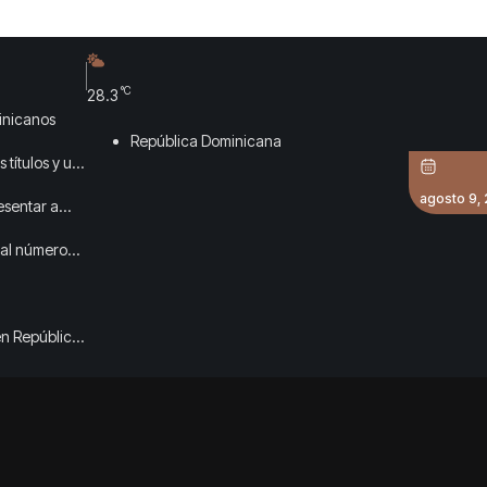
°C
28.3
inicanos
República Dominicana
 títulos y un
agosto 9,
esentar a
ual número
en República