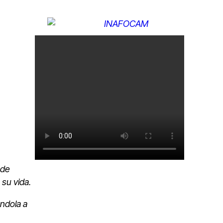
 de
su vida.
ándola a