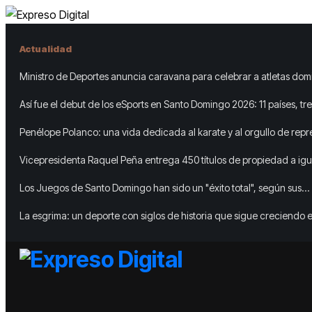
Actualidad
Ministro de Deportes anuncia caravana para celebrar a atletas dom
Así fue el debut de los eSports en Santo Domingo 2026: 11 países, tres
pabellón lleno
Penélope Polanco: una vida dedicada al karate y al orgullo de repr
República Dominicana
Vicepresidenta Raquel Peña entrega 450 títulos de propiedad a ig
de familias de Guayacanal, en Azua
Los Juegos de Santo Domingo han sido un "éxito total", según sus
organizadores
La esgrima: un deporte con siglos de historia que sigue creciendo 
Dominicana