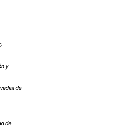
s
ón y
ivadas de
ad de