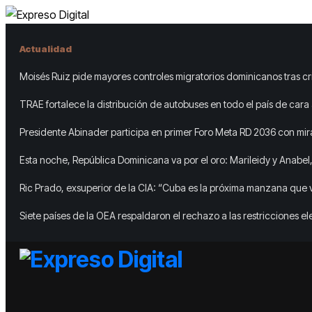
Actualidad
Moisés Ruiz pide mayores controles migratorios dominicanos tras cr
TRAE fortalece la distribución de autobuses en todo el país de cara a
año 2026-2027
Presidente Abinader participa en primer Foro Meta RD 2036 con mir
el crecimiento económico
Esta noche, República Dominicana va por el oro: Marileidy y Anabel,
Acento
Ric Prado, exsuperior de la CIA: “Cuba es la próxima manzana que 
árbol”
Siete países de la OEA respaldaron el rechazo a las restricciones el
impulsadas por la dictadura en Nicaragua