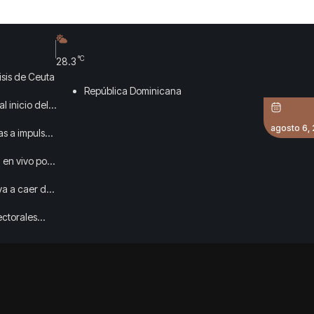
°C
28.3
isis de Ceuta
República Dominicana
l inicio del
agosto 6,
as a impulsar
 en vivo por
va a caer del
ectorales