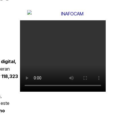
digital,
ueran
r
118,323
,
 este
no