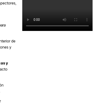
spectores,
para
nterior de
iones y
cas y
pacto
ión
.
r