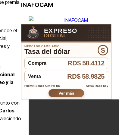
ue premia
INAFOCAM
EXPRESO
conoce el
DIGITAL
ial,
res y
MERCADO CAMBIARIO
$
Tasa del dólar
RD$ 58.4112
Compra
a
cional
RD$ 58.9825
Venta
o y la
Fuente: Banco Central RD
Actualizado hoy
Ver más
 junto con
Carlos
taleciendo