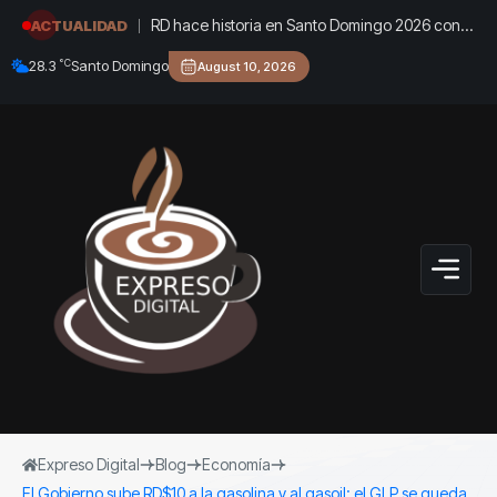
RD hace historia en Santo Domingo 2026 con
ACTUALIDAD
150 medallas y quinto lugar del medallero
°C
28.3
Santo Domingo
August 10, 2026
Expreso Digital
Blog
Economía
El Gobierno sube RD$10 a la gasolina y al gasoil; el GLP se queda