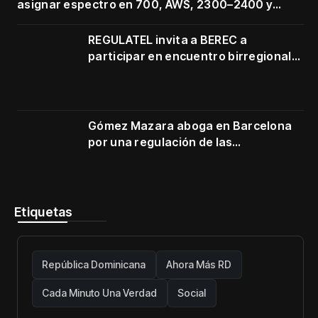
asignar espectro en 700, AWS, 2300–2400 y
3500–3700 MHz
REGULATEL invita a BEREC a
participar en encuentro birregional
en Cartagena
Gómez Mazara aboga en Barcelona
por una regulación de las
telecomunicaciones firme y centrada
en protección de usuarios
Etiquetas
República Dominicana
Ahora Más RD
Cada Minuto Una Verdad
Social