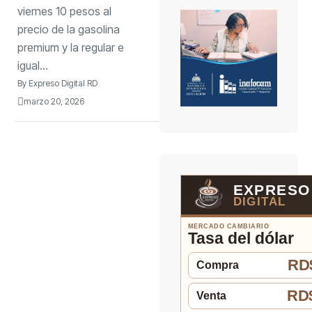
queda igual
viernes 10 pesos al
precio de la gasolina
premium y la regular e
igual...
By
Expreso Digital RD
marzo 20, 2026
EXPRESO
DIGITAL
MERCADO CAMBIARIO
Tasa del dólar
RD$
Compra
RD$
Venta