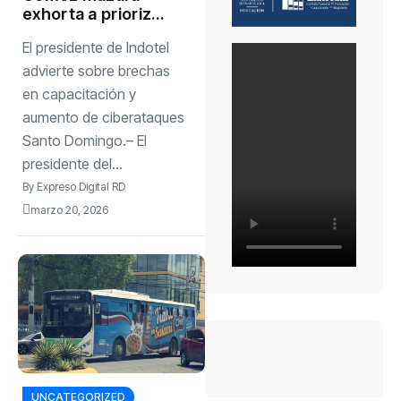
exhorta a priorizar
formación digital y
El presidente de Indotel
ciberseguridad
advierte sobre brechas
en capacitación y
aumento de ciberataques
Santo Domingo.– El
presidente del...
By
Expreso Digital RD
marzo 20, 2026
UNCATEGORIZED