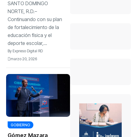
SANTO DOMINGO
polideportivo
techado en Santo
NORTE, R.D.–
Domingo Norte
Continuando con su plan
de fortalecimiento de la
educación física y el
deporte escolar,...
By
Expreso Digital RD
marzo 20, 2026
GOBIERNO
Gómez Mazara