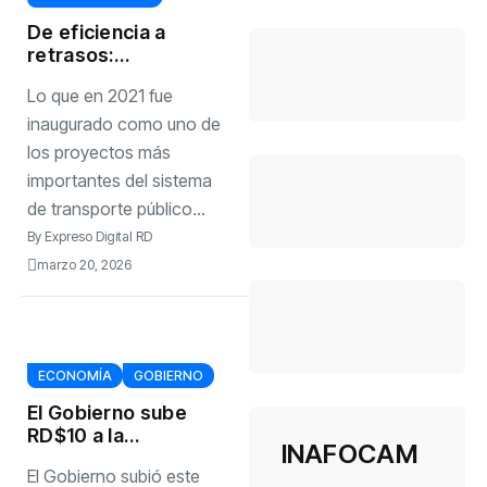
De eficiencia a
retrasos:
denuncian
Lo que en 2021 fue
deterioro en
servicio del
inaugurado como uno de
corredor Núñez
los proyectos más
de Cáceres
importantes del sistema
de transporte público...
By
Expreso Digital RD
marzo 20, 2026
ECONOMÍA
GOBIERNO
El Gobierno sube
RD$10 a la
INAFOCAM
gasolina y al
El Gobierno subió este
gasoil; el GLP se