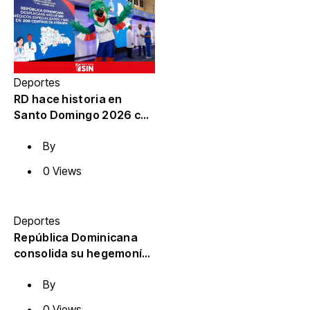
Deportes
RD hace historia en
Santo Domingo 2026 con
150 medallas y quinto
By
lugar del medallero
0 Views
Deportes
República Dominicana
consolida su hegemonía
deportiva y brilla en el
By
Top 5 de los Juegos
Centroamericanos y del
0 Views