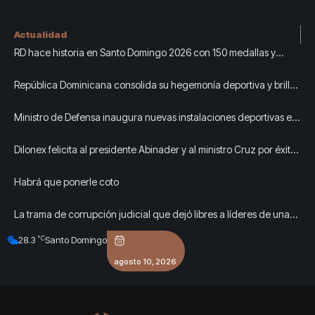
Actualidad
RD hace historia en Santo Domingo 2026 con 150 medallas y
quinto lugar del medallero
República Dominicana consolida su hegemonía deportiva y brilla
en el Top 5 de los Juegos Centroamericanos y del Caribe
Ministro de Defensa inaugura nuevas instalaciones deportivas en
la Armada
Dilonex felicita al presidente Abinader y al ministro Cruz por éxito
Juegos Centroamericanos y del Caribe
Habrá que ponerle coto
La trama de corrupción judicial que dejó libres a líderes de una
red de trata de personas en Valencia
°C
28.3
Santo Domingo
agosto 10, 2026