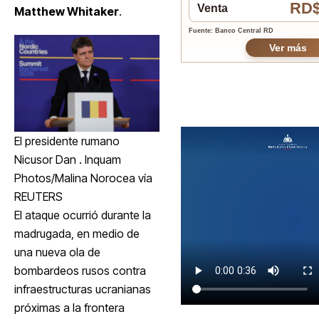
RD$
Venta
Matthew Whitaker
.
Fuente: Banco Central RD
Ver más
El presidente rumano
Nicusor Dan . Inquam
Photos/Malina Norocea vía
REUTERS
El ataque ocurrió durante la
madrugada, en medio de
una nueva ola de
bombardeos rusos contra
infraestructuras ucranianas
próximas a la frontera