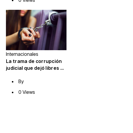
0 Views
Internacionales
La trama de corrupción
judicial que dejó libres a
líderes de una red de
By
trata de personas en
Valencia
0 Views