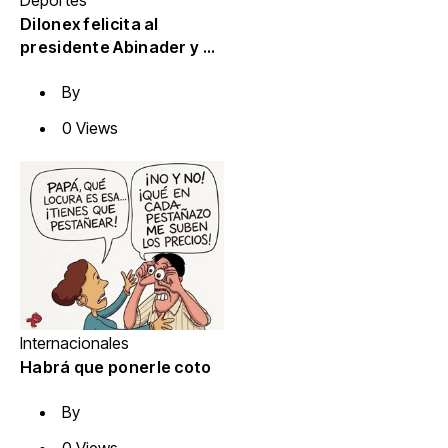
Deportes
Dilonex felicita al
presidente Abinader y al
ministro Cruz por éxito
By
Juegos
Centroamericanos y del
0 Views
Caribe
Internacionales
Habrá que ponerle coto
By