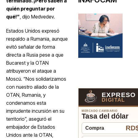
terminado. ¡Pero saben a
quién preguntar por
qué!”
, dijo Medvedev.
Estados Unidos expresó
respaldo a Rumania, aunque
evitó señalar de forma
directa a Rusia pese a que
Bucarest y la OTAN
atribuyeron el ataque a
Moscú. “Nos solidarizamos
con nuestro aliado de la
EXPRESO
OTAN, Rumania, y
DIGITAL
condenamos esta
imprudente incursión en su
MERCADO CAMBIARIO
Tasa del dólar
territorio”, aseguró el
embajador de Estados
RD$
Compra
Unidos ante la OTAN,