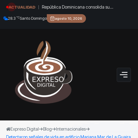
República Dominicana consolida su
ACTUALIDAD
hegemonía deportiva y brilla en el Top 5 de los
°C
28.3
Santo Domingo
agosto 10, 2026
Juegos Centroamericanos y del Caribe
Expreso Digital
Blog
Internacionales
Detectaron señales de vida en edificio Mariana Mar de La Guaira