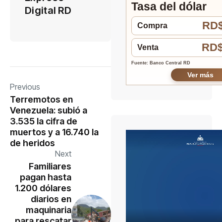
Tasa del dólar
Digital RD
RD$
Compra
RD$
Venta
Fuente: Banco Central RD
Ver más
Previous
Terremotos en
Venezuela: subió a
3.535 la cifra de
muertos y a 16.740 la
de heridos
Next
Familiares
pagan hasta
1.200 dólares
diarios en
maquinaria
para rescatar