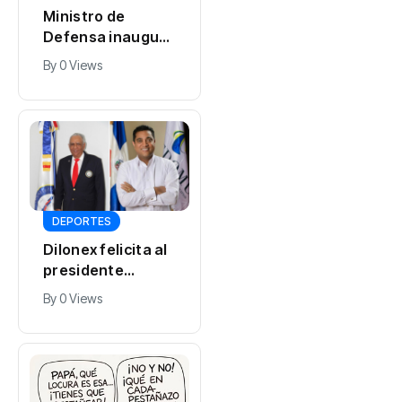
Ministro de
Defensa inaugura
nuevas
By
0 Views
instalaciones
deportivas en la
Armada
DEPORTES
Dilonex felicita al
presidente
Abinader y al
By
0 Views
ministro Cruz por
éxito Juegos
Centroamericano
s y del Caribe