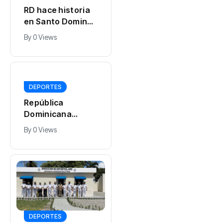
RD hace historia
en Santo Domingo
2026 con 150
By
0 Views
medallas y quinto
lugar del
medallero
DEPORTES
República
Dominicana
consolida su
By
0 Views
hegemonía
deportiva y brilla
en el Top 5 de los
Juegos
Centroamericano
s y del Caribe
DEPORTES