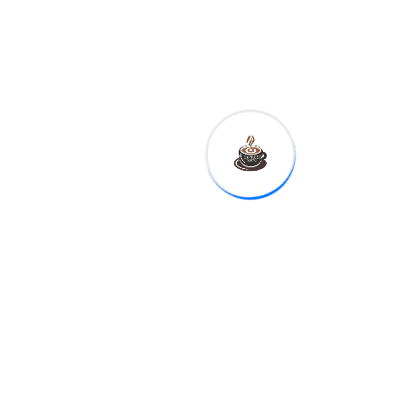
vivieron en el refugio rocoso
aproximadamente en la
misma época en que sus
semejantes ocupaban la
cueva
utilizaban herramientas de
piedra muy diferente
s, posiblemente incluso
tecnología de arco y flecha,
mucho más elaboradas que
las herramientas
musterienses más
voluminosas halladas en la
capa neandertal de Grotte
Mandrin y utilizadas por
ambas especies en Üçağızlı
II.