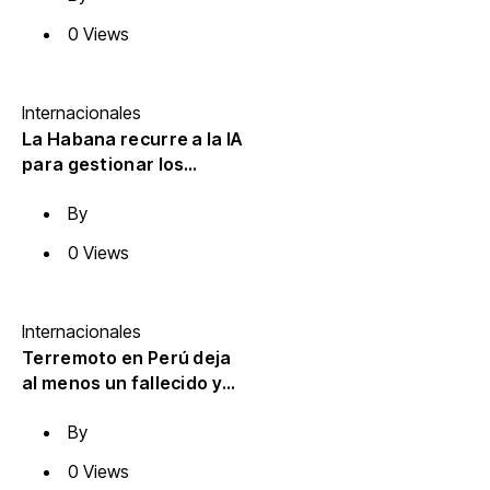
Kiev: al menos tres
0 Views
muertos y siete heridos
Internacionales
La Habana recurre a la IA
para gestionar los
apagones en medio del
By
colapso eléctrico
0 Views
Internacionales
Terremoto en Perú deja
al menos un fallecido y
cuatro heridos
By
0 Views