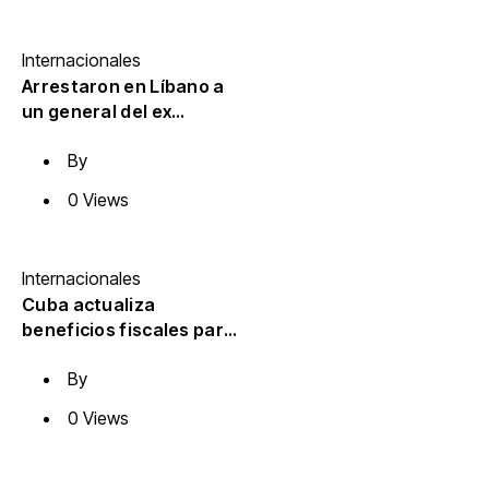
Internacionales
Arrestaron en Líbano a
un general del ex
dictador sirio Al Assad y
By
podría ser extraditado
por crímenes durante su
0 Views
servicio
Internacionales
Cuba actualiza
beneficios fiscales para
energías renovables con
By
alcance a sectores
estatal y no estatal (+
0 Views
Video)