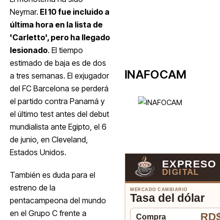
Neymar.
El 10 fue incluido a
última hora en la lista de
'Carletto', pero ha llegado
lesionado
. El tiempo
estimado de baja es de dos
INAFOCAM
a tres semanas. El exjugador
del FC Barcelona se perderá
el partido contra Panamá y
el último test antes del debut
mundialista ante Egipto, el 6
de junio, en Cleveland,
Estados Unidos.
EXPRESO
DIGITAL
También es duda para el
estreno de la
MERCADO CAMBIARIO
Tasa del dólar
pentacampeona del mundo
en el Grupo C frente a
RD$
Compra