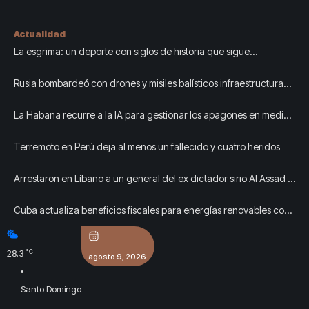
Actualidad
La esgrima: un deporte con siglos de historia que sigue
creciendo en República Dominicana
Rusia bombardeó con drones y misiles balísticos infraestructura
civil en Kiev: al menos tres muertos y siete heridos
La Habana recurre a la IA para gestionar los apagones en medio
del colapso eléctrico
Terremoto en Perú deja al menos un fallecido y cuatro heridos
Arrestaron en Líbano a un general del ex dictador sirio Al Assad y
podría ser extraditado por crímenes durante su servicio
Cuba actualiza beneficios fiscales para energías renovables con
alcance a sectores estatal y no estatal (+ Video)
°C
28.3
agosto 9, 2026
Santo Domingo