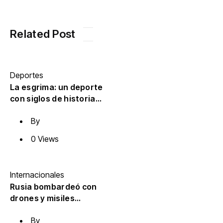
Related Post
Deportes
La esgrima: un deporte
con siglos de historia
que sigue creciendo en
By
República Dominicana
0 Views
Internacionales
Rusia bombardeó con
drones y misiles
balísticos
By
infraestructura civil en