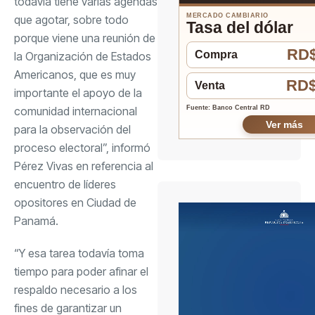
todavía tiene varias agendas
MERCADO CAMBIARIO
que agotar, sobre todo
Tasa del dólar
porque viene una reunión de
RD$
Compra
la Organización de Estados
Americanos, que es muy
RD$
Venta
importante el apoyo de la
comunidad internacional
Fuente: Banco Central RD
Ver más
para la observación del
proceso electoral”, informó
Pérez Vivas en referencia al
encuentro de líderes
opositores en Ciudad de
Panamá.
“Y esa tarea todavía toma
tiempo para poder afinar el
respaldo necesario a los
fines de garantizar un