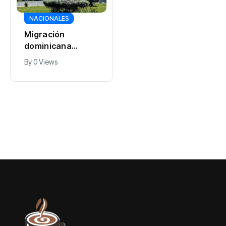
DEPORTES
NACIONALES
República
Migración
Dominicana firma
dominicana
su mejor
By
0 Views
detiene a cuatro
actuación en
By
0 Views
ciudadanos rusos
historia JCC
por permanecer
en el país con
visas vencidas.