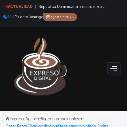
República Dominicana firma su mejor
ACTUALIDAD
actuación en historia JCC
°C
28.3
Santo Domingo
agosto 7, 2026
Expreso Digital
Blog
Internacionales
César Pérez Vivas explicó qué falta para que María Corina