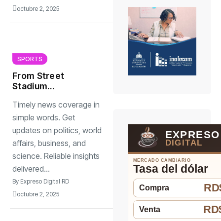
octubre 2, 2025
SPORTS
From Street
Stadium
Grassroots Sports
Timely news coverage in
Changing Lives
simple words. Get
updates on politics, world
EXPRESO
DIGITAL
affairs, business, and
science. Reliable insights
MERCADO CAMBIARIO
Tasa del dólar
delivered...
By
Expreso Digital RD
RD$
Compra
octubre 2, 2025
RD$
Venta