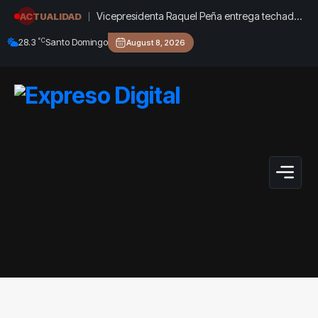
Vicepresidenta Raquel Peña entrega techado
ACTUALIDAD
de la Escuela Javier Antonio Castillo Pérez, en
°C
28.3
Santo Domingo
August 8, 2026
Azua