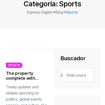
Categoría:
Sports
Expreso Digital
Blog
Sports
Buscador
SPORTS
The property
complete with
seat screening
Timely updates and
room comfort
begins
reliable reporting on
politics, global events,