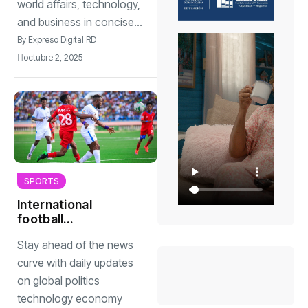
world affairs, technology,
and business in concise...
By
Expreso Digital RD
octubre 2, 2025
SPORTS
International
football
tournaments draw
Stay ahead of the news
in record crowds
with thrilling
curve with daily updates
matches
on global politics
technology economy