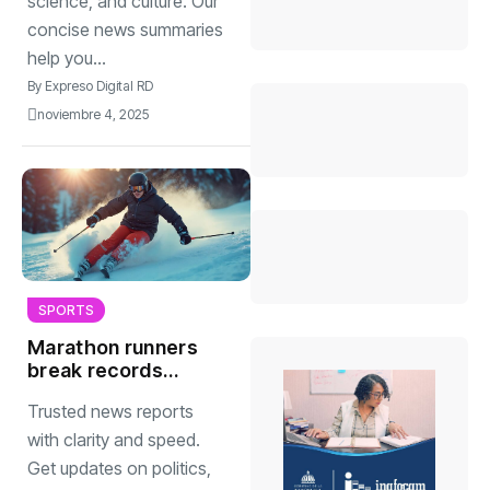
science, and culture. Our
concise news summaries
help you...
By
Expreso Digital RD
noviembre 4, 2025
SPORTS
Marathon runners
break records
highlighting
Trusted news reports
endurance,
strength
with clarity and speed.
sportsmanship
Get updates on politics,