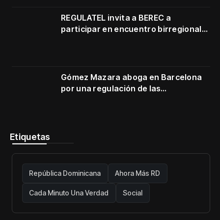
3500–3700 MHz
REGULATEL invita a BEREC a
participar en encuentro birregional
en Cartagena
Gómez Mazara aboga en Barcelona
por una regulación de las
telecomunicaciones firme y centrada
en protección de usuarios
Etiquetas
República Dominicana
Ahora Más RD
Cada Minuto Una Verdad
Social