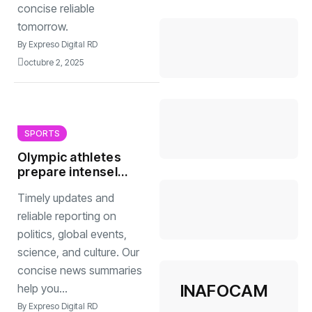
concise reliable
tomorrow.
By
Expreso Digital RD
octubre 2, 2025
SPORTS
Olympic athletes
prepare intensely
as global
Timely updates and
countdown to
games begins
reliable reporting on
politics, global events,
science, and culture. Our
concise news summaries
INAFOCAM
help you...
By
Expreso Digital RD