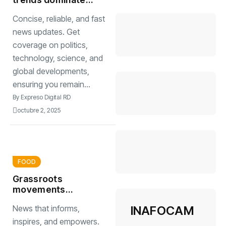
restaurants and
Concise, reliable, and fast
supermarkets
news updates. Get
coverage on politics,
technology, science, and
global developments,
ensuring you remain...
By
Expreso Digital RD
octubre 2, 2025
FOOD
Grassroots
movements
changing the
INAFOCAM
News that informs,
political landscape
inspires, and empowers.