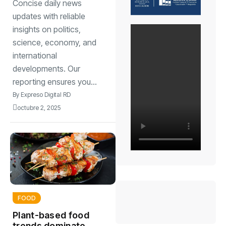
Concise daily news
healthier
sustainable
updates with reliable
insights on politics,
science, economy, and
international
developments. Our
reporting ensures you...
By
Expreso Digital RD
octubre 2, 2025
FOOD
Plant-based food
trends dominate