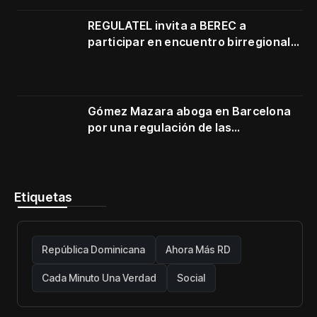
3500–3700 MHz
REGULATEL invita a BEREC a
participar en encuentro birregional
en Cartagena
Gómez Mazara aboga en Barcelona
por una regulación de las
telecomunicaciones firme y centrada
en protección de usuarios
Etiquetas
República Dominicana
Ahora Más RD
Cada Minuto Una Verdad
Social