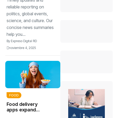
Timely updates and
sauces right now
reliable reporting on
politics, global events,
science, and culture. Our
concise news summaries
help you...
By
Expreso Digital RD
noviembre 4, 2025
FOOD
Food delivery
apps expand
menus with