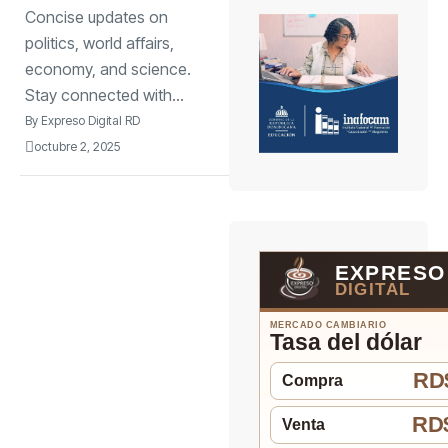
Concise updates on
politics, world affairs,
economy, and science.
Stay connected with...
By
Expreso Digital RD
octubre 2, 2025
EXPRESO
DIGITAL
MERCADO CAMBIARIO
Tasa del dólar
RD$
Compra
RD$
Venta