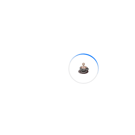
Related Post
GOBIERNO
ETED y la Armada
articulan
esfuerzos para el
By
Expreso Digital RD
resguardo del
0 Views
Sistema de