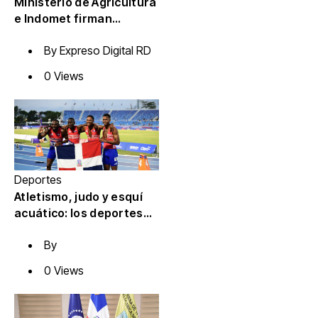
Ministerio de Agricultura
e Indomet firman
acuerdo para fortalecer
By
Expreso Digital RD
la gestión agroclimática
del país
0 Views
Deportes
Atletismo, judo y esquí
acuático: los deportes
en los que República
By
Dominicana se ha
destacado más
0 Views