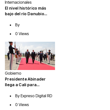
Internacionales
El nivel histórico más
bajo del río Danubio
reveló naufragios de la
By
Segunda Guerra Mundial
y fósiles de mamut
0 Views
Gobierno
Presidente Abinader
llega a Cali para
participar en la
By
Expreso Digital RD
transmisión de mando
presidencial de
0 Views
Colombia