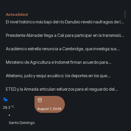
Actualidad
El nivel histórico más bajo del río Danubio reveló naufragios de la
Segunda Guerra Mundial y fósiles de mamut
Presidente Abinader llega a Cali para participar en la transmisión
de mando presidencial de Colombia
Académico estrella renuncia a Cambridge, que investiga sus
antecedentes
Ministerio de Agricultura e Indomet firman acuerdo para
fortalecer la gestión agroclimática del país
Atletismo, judo y esquí acuático: los deportes en los que
República Dominicana se ha destacado más
ETED y la Armada articulan esfuerzos para el resguardo del
Sistema de Transmisión Eléctrica Nacional
°C
28.3
August 7, 2026
Santo Domingo