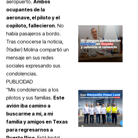
aeropuerto.
Ambos
ocupantes de la
aeronave, el piloto y el
copiloto, fallecieron
. No
había pasajeros a bordo.
Tras conocerse la noticia,
(Yadier) Molina compartió un
mensaje en sus redes
sociales expresando sus
condolencias.
PUBLICIDAD
“Mis condolencias a los
pilotos y sus familias.
Este
avión iba camino a
buscarme a mí, a mi
familia y amigos en Texas
para regresarnos a
Puerto Rico
. Está brutal