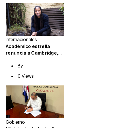
Internacionales
Académico estrella
renuncia a Cambridge,
que investiga sus
By
antecedentes
0 Views
Gobierno