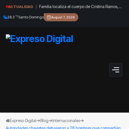
Familia localiza el cuerpo de Cristina Ramos,
ACTUALIDAD
“la señora de las uñas bonitas”
°C
28.3
Santo Domingo
August 7, 2026
Expreso Digital
Blog
Internacionales
Autoridades chavistas detuvieron a 28 hombres que compartían