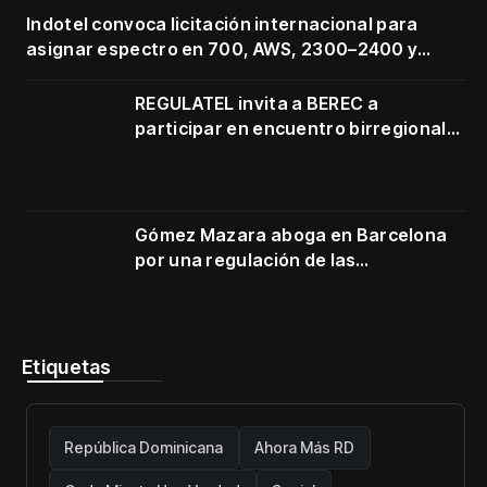
Indotel convoca licitación internacional para
asignar espectro en 700, AWS, 2300–2400 y
3500–3700 MHz
REGULATEL invita a BEREC a
participar en encuentro birregional
en Cartagena
Gómez Mazara aboga en Barcelona
por una regulación de las
telecomunicaciones firme y centrada
en protección de usuarios
Etiquetas
República Dominicana
Ahora Más RD