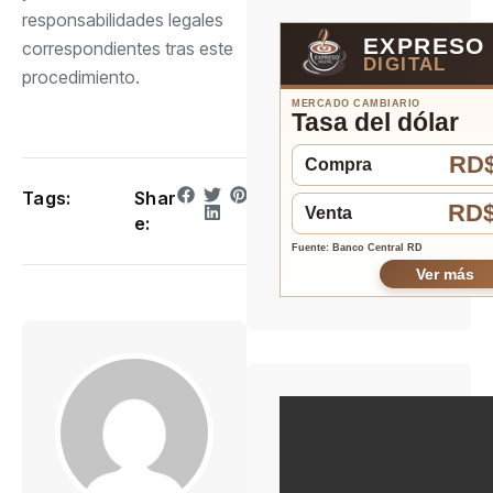
responsabilidades legales
EXPRESO
correspondientes tras este
DIGITAL
procedimiento.
MERCADO CAMBIARIO
Tasa del dólar
RD$
Compra
Tags:
Shar
RD$
Venta
e:
Fuente: Banco Central RD
Ver más