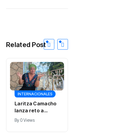
Related Post
INTERNACIONALES
DEPORTES
Laritza Camacho
Luis García, el
lanza reto a
profesor de
militantes del
educación física
By
0 Views
By
0 Views
PCC: «Hagamos la
doble medallista
prueba»
centroamericano