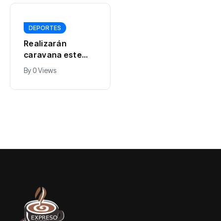
DEPORTES
DEPORTES
Realizarán
RD hace historia
caravana este
en Santo Domingo
domingo en honor
2026 con 150
By
0 Views
By
0 Views
a atletas
medallas y quinto
dominicanos de
lugar del
los JCC 2026
medallero