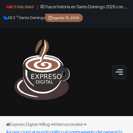
RD hace historia en Santo Domingo 2026 con
ACTUALIDAD
150 medallas y quinto lugar del medallero
°C
28.3
Santo Domingo
agosto 10, 2026
Expreso Digital
Blog
Internacionales
Así reaccionó el mundo político al nombramiento del general (r)