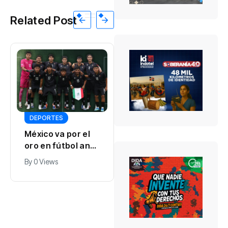
Related Post
INTERNACIONALES
DEPORTES
¿Qué va a pasar
México va por el
con tu carro en
oro en fútbol ante
Cuba? Estas son
By
0 Views
Venezuela en
las nuevas reglas
By
0 Views
Santo Domingo
para venderlo,
2026
donarlo o
heredarlo