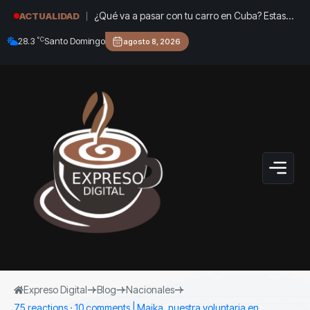
¿Qué va a pasar con tu carro en Cuba? Estas
ACTUALIDAD
son las nuevas reglas para venderlo, donarlo o
°C
28.3
Santo Domingo
agosto 8, 2026
heredarlo
Expreso Digital
Blog
Nacionales
75 reactions · 10 comments | Maika, nuestra voluntaria en…