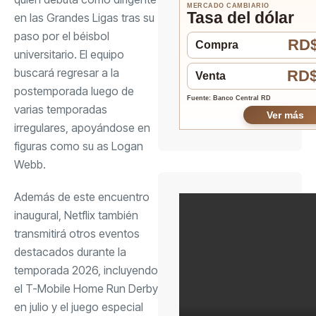
MERCADO CAMBIARIO
Tasa del dólar
en las Grandes Ligas tras su
paso por el béisbol
RD$
Compra
universitario. El equipo
buscará regresar a la
RD$
Venta
postemporada luego de
Fuente: Banco Central RD
varias temporadas
Ver más
irregulares, apoyándose en
figuras como su as Logan
Webb.
Además de este encuentro
inaugural, Netflix también
transmitirá otros eventos
destacados durante la
temporada 2026, incluyendo
el T-Mobile Home Run Derby
en julio y el juego especial