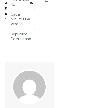
a
e:
RD
g
s
Cada
:
Minuto Una
Verdad
República
Dominicana