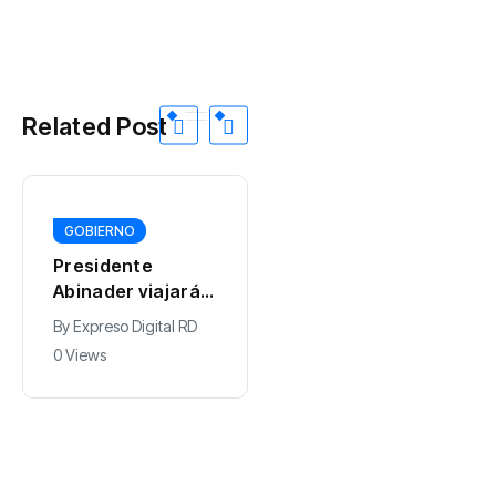
Related Post
GOBIERNO
DEPORTES
Presidente
Juan Núñez
Abinader viajará a
resalta entrega
Colombia para
de la selección
By
Expreso Digital RD
By
0 Views
participar en la
dominicana de
0 Views
toma de posesión
béisbol pese a
de Abelardo de la
quedar sin
Espriella
medallas