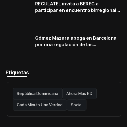
REGULATEL invita a BEREC a
participar en encuentro birregional
en Cartagena
Gómez Mazara aboga en Barcelona
por una regulación de las
telecomunicaciones firme y centrada
en protección de usuarios
Etiquetas
República Dominicana
Ahora Más RD
Cada Minuto Una Verdad
Social