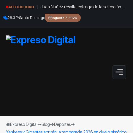
Juan Núñez resalta entrega de la selección
ACTUALIDAD
dominicana de béisbol pese a quedar sin
°C
28.3
Santo Domingo
agosto 7, 2026
medallas
Expreso Digital
Blog
Deportes
Yankees y Gigantes abrirán la temporada 2026 en duelo histórico