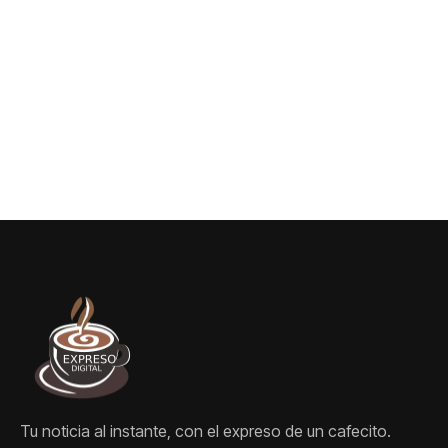
Europa en una
By
0 Views
“ataque híbrido”
crisis que ya es
visible desde el
espacio
Tu noticia al instante, con el expreso de un cafecito.