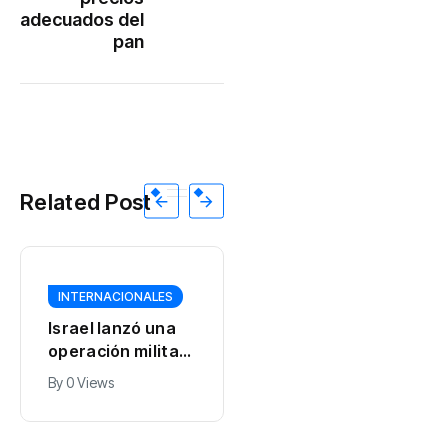
adecuados del
pan
Related Post
INTERNACIONALES
Un dron con
explosivos obligó
INTERNACIONALES
a cerrar el
By
0 Views
aeropuerto de
El calor extremo
Leipzig: Alemania
seca los ríos de
denunció un