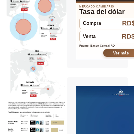
MERCADO CAMBIARIO
Tasa del dólar
RD$
Compra
RD$
Venta
Fuente: Banco Central RD
Ver más