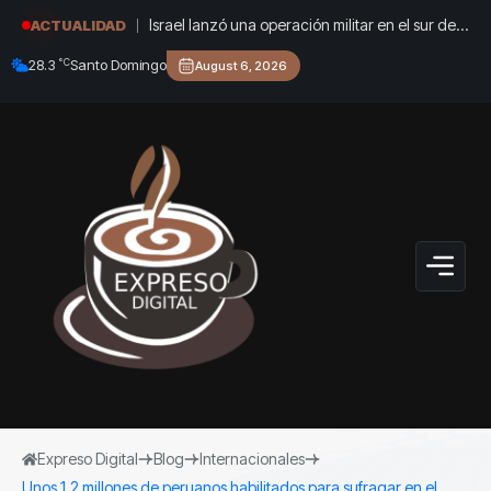
Israel lanzó una operación militar en el sur de
ACTUALIDAD
Líbano en respuesta a un ataque del grupo
°C
28.3
Santo Domingo
August 6, 2026
terrorista Hezbollah
Expreso Digital
Blog
Internacionales
Unos 1,2 millones de peruanos habilitados para sufragar en el