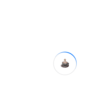
Tags:
Shar
e:
Expreso
Digital RD