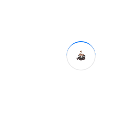
Departamento de
Innovación e Inclusión
Financiera.
Con la celebración de este
intercambio técnico, la
Superintendencia de
Bancos reafirma su
compromiso con el
fortalecimiento de la
protección de los usuarios
financieros, la innovación en
la formulación de
políticas
públicas y la cooperación
internacional
como
herramientas clave para
promover sistemas