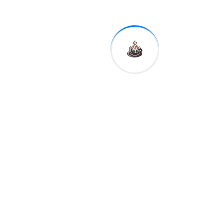
Polonia 2026 se llevará a
cabo en Polonia del 5 al 27
de septiembre; y los Juegos
Olímpicos de Los Ángeles
2028, en California, Estados
Unidos de América.
Por Guadalupe González
Ch.
Catedrática universitaria
@GuadalupeGonzalezCh.
EEZ