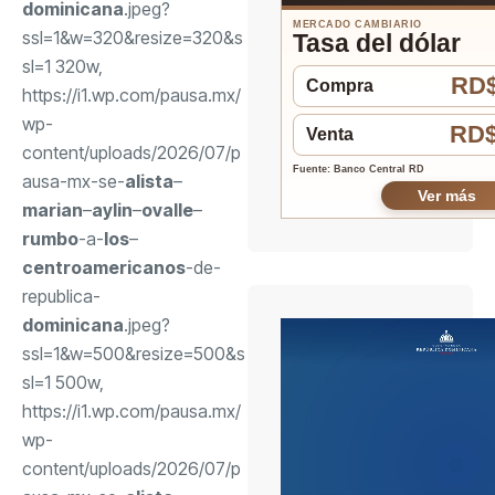
dominicana
.jpeg?
MERCADO CAMBIARIO
ssl=1&w=320&resize=320&s
Tasa del dólar
sl=1 320w,
RD$
Compra
https://i1.wp.com/pausa.mx/
wp-
RD$
Venta
content/uploads/2026/07/p
Fuente: Banco Central RD
ausa-mx-se-
alista
–
Ver más
marian
–
aylin
–
ovalle
–
rumbo
-a-
los
–
centroamericanos
-de-
republica-
dominicana
.jpeg?
ssl=1&w=500&resize=500&s
sl=1 500w,
https://i1.wp.com/pausa.mx/
wp-
content/uploads/2026/07/p