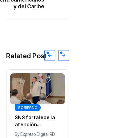
y del Caribe
Related Post
INTERNACIONALES
GOBIERNO
«¿Van a circular
SNS fortalece la
chivichanas?»:
atención
Cubanos ante las
materno-infantil
By
0 Views
By
Expreso Digital RD
supuestas