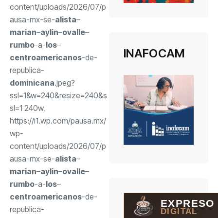
content/uploads/2026/07/p
ausa-mx-se-
alista
–
marian
–
aylin
–
ovalle
–
rumbo
-a-
los
–
INAFOCAM
centroamericanos
-de-
republica-
dominicana
.jpeg?
ssl=1&w=240&resize=240&s
sl=1 240w,
https://i1.wp.com/pausa.mx/
wp-
content/uploads/2026/07/p
ausa-mx-se-
alista
–
marian
–
aylin
–
ovalle
–
rumbo
-a-
los
–
centroamericanos
-de-
EXPRESO
republica-
DIGITAL