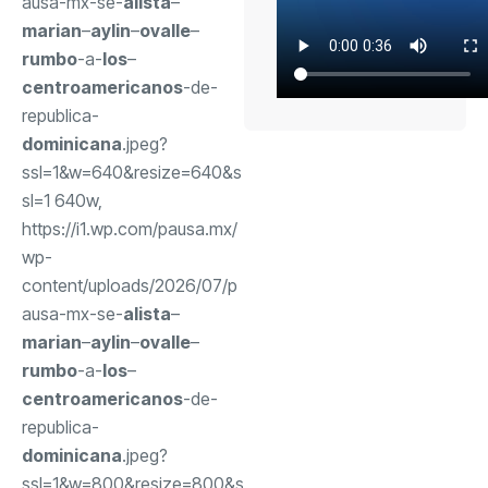
ausa-mx-se-
alista
–
marian
–
aylin
–
ovalle
–
rumbo
-a-
los
–
centroamericanos
-de-
republica-
dominicana
.jpeg?
ssl=1&w=640&resize=640&s
sl=1 640w,
https://i1.wp.com/pausa.mx/
wp-
content/uploads/2026/07/p
ausa-mx-se-
alista
–
marian
–
aylin
–
ovalle
–
rumbo
-a-
los
–
centroamericanos
-de-
republica-
dominicana
.jpeg?
ssl=1&w=800&resize=800&s