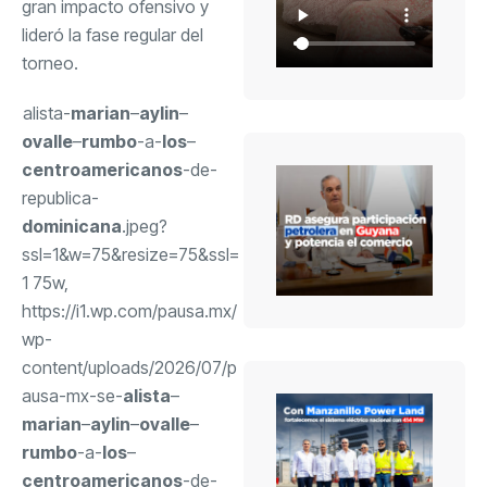
gran impacto ofensivo y
lideró la fase regular del
torneo.
alista-
marian
–
aylin
–
ovalle
–
rumbo
-a-
los
–
centroamericanos
-de-
republica-
dominicana
.jpeg?
ssl=1&w=75&resize=75&ssl=
1 75w,
https://i1.wp.com/pausa.mx/
wp-
content/uploads/2026/07/p
ausa-mx-se-
alista
–
marian
–
aylin
–
ovalle
–
rumbo
-a-
los
–
centroamericanos
-de-