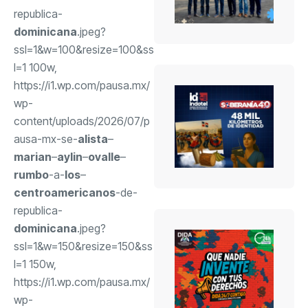
republica-
dominicana
.jpeg?
ssl=1&w=100&resize=100&ss
l=1 100w,
https://i1.wp.com/pausa.mx/
wp-
content/uploads/2026/07/p
ausa-mx-se-
alista
–
marian
–
aylin
–
ovalle
–
rumbo
-a-
los
–
centroamericanos
-de-
republica-
dominicana
.jpeg?
ssl=1&w=150&resize=150&ss
l=1 150w,
https://i1.wp.com/pausa.mx/
wp-