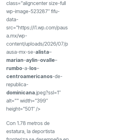
class="aligncenter size-full
wp-image-523287″ fifu-
data-
src="https://i1.wp.com/paus
a.mx/wp-
content/uploads/2026/07/p
ausa-mx-se-
alista
–
marian
–
aylin
–
ovalle
–
rumbo
-a-
los
–
centroamericanos
-de-
republica-
dominicana
.jpeg?ssl=1″
alt="" width="399″
height="501″ />
Con 1.78 metros de
estatura, la deportista
fronteriza se desempeña en