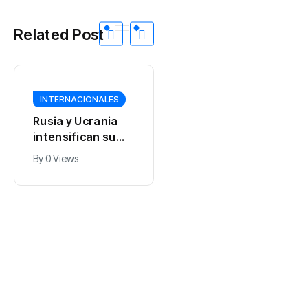
Related Post
INTERNACIONALES
DEPORTES
Rusia y Ucrania
México reina en
intensifican su
Santo Domingo
guerra aérea. Los
2026: el
By
0 Views
By
0 Views
civiles pagan el
medallero final de
precio
los XXV Juegos
Centroamericano
s y del Caribe