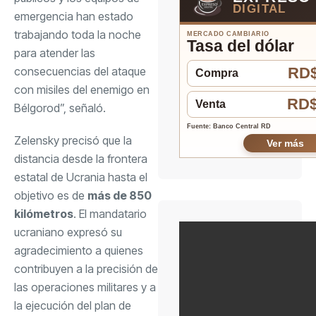
DIGITAL
emergencia han estado
trabajando toda la noche
MERCADO CAMBIARIO
Tasa del dólar
para atender las
consecuencias del ataque
RD$
Compra
con misiles del enemigo en
RD$
Venta
Bélgorod”, señaló.
Fuente: Banco Central RD
Zelensky precisó que la
Ver más
distancia desde la frontera
estatal de Ucrania hasta el
objetivo es de
más de 850
kilómetros
. El mandatario
ucraniano expresó su
agradecimiento a quienes
contribuyen a la precisión de
las operaciones militares y a
la ejecución del plan de