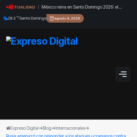
México reina en Santo Domingo 2026: el
ACTUALIDAD
medallero final de los XXV Juegos
°C
28.3
Santo Domingo
agosto 9, 2026
Centroamericanos y del Caribe
Expreso Digital
Blog
Internacionales
Rusia amenazó con responder a los ataques ucranianos contra