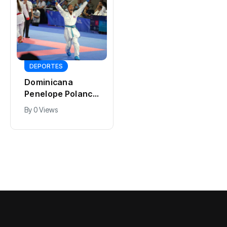
INTERNACIONALES
Ahora podrás
DEPORTES
comprar los
Dominicana
carros de turismo
By
0 Views
Penelope Polanco
en Cuba: estos
gana medalla de
son los requisitos
By
0 Views
oro en karate