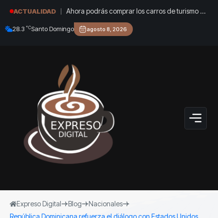
Ahora podrás comprar los carros de turismo en
ACTUALIDAD
Cuba: estos son los requisitos
°C
28.3
Santo Domingo
agosto 8, 2026
Expreso Digital
Blog
Nacionales
República Dominicana refuerza el diálogo con Estados Unidos