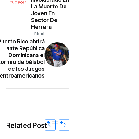
La Muerte De
Joven En
Sector De
Herrera
Next
Puerto Rico abrirá
ante República
Dominicana el
torneo de béisbol
de los Juegos
entroamericanos
Related Post