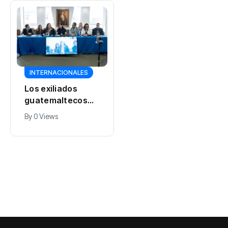
INTERNACIONALES
INTERNACIONALES
Hostigamiento
Los exiliados
del ELN obliga a
guatemaltecos
paralización
llevan a la CIDH
By
0 Views
By
0 Views
parcial de
una advertencia:
campamento de
las causas de su
CVG Bauxilum en
destierro siguen
Los Pijiguaos
vigentes