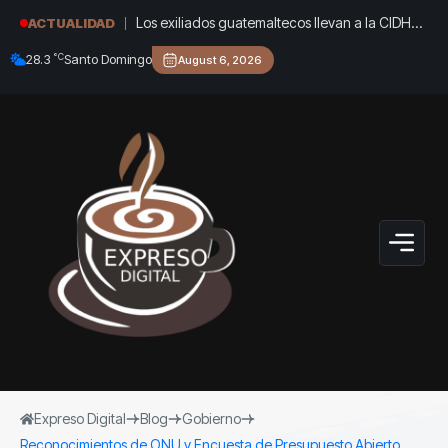
Los exiliados guatemaltecos llevan a la CIDH
ACTUALIDAD
una advertencia: las causas de su destierro
°C
28.3
Santo Domingo
August 6, 2026
siguen vigentes
Expreso Digital
Blog
Gobierno
Reconocimientos de ONU y Encuesta de Presupuesto Abierto