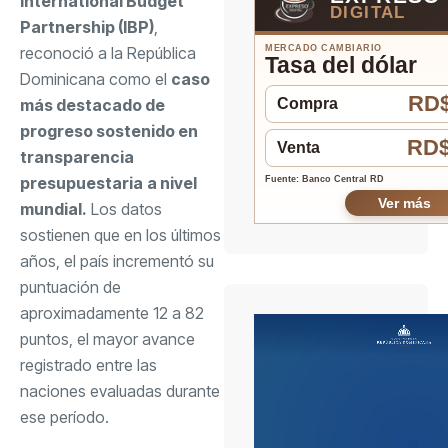
International Budget
DIGITAL
Partnership (IBP)
,
reconoció a la República
MERCADO CAMBIARIO
Tasa del dólar
Dominicana como el
caso
RD$
más destacado de
Compra
progreso sostenido en
RD$
Venta
transparencia
presupuestaria
a nivel
Fuente: Banco Central RD
Ver más
mundial.
Los datos
sostienen que en los últimos
años, el país incrementó su
puntuación de
aproximadamente 12 a 82
puntos, el mayor avance
registrado entre las
naciones evaluadas durante
ese período.