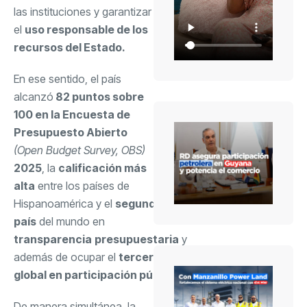
las instituciones y garantizar
el
uso responsable de los
recursos del Estado.
En ese sentido, el país
alcanzó
82 puntos sobre
100 en la Encuesta de
Presupuesto Abierto
(Open Budget Survey, OBS)
2025
, la
calificación más
alta
entre los países de
Hispanoamérica y el
segundo
país
del mundo en
transparencia
presupuestaria
y
además de ocupar el
tercer lugar
global en participación pública.
De manera simultánea, la