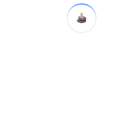
Tags:
Shar
e:
Expreso
Digital RD