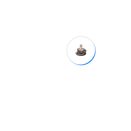
hacer posible este
proyecto
. Precisó que más
de 400 familias recibieron
sus certificados de títulos en
esta primera etapa y
aseguró que
el proceso
continuará hasta
completar las entregas
restantes
, resaltando que
esta iniciativa representa un
acto de justicia social
y
una oportunidad para
impulsar el desarrollo de
Manzanillo.
En nombre de las familias
beneficiadas,
Irma