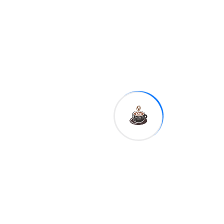
computadora portátil
(laptop) a cada uno de los
estudiantes
participantes
, en
reconocimiento a los
méritos
académicos
alcanzados y
a su destacado desempeño
escolar.
La entrega constituye un
estímulo al esfuerzo, la
excelencia académica y
el liderazgo estudiantil,
al
tiempo que reafirma el
compromiso del Gobierno
de continuar impulsando una
educación de calidad
, con