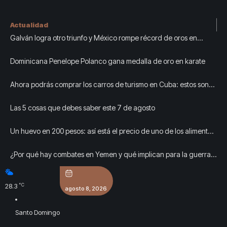
Actualidad
Galván logra otro triunfo y México rompe récord de oros en
Centroamericanos
Dominicana Penelope Polanco gana medalla de oro en karate
Ahora podrás comprar los carros de turismo en Cuba: estos son
los requisitos
Las 5 cosas que debes saber este 7 de agosto
Un huevo en 200 pesos: así está el precio de uno de los alimentos
más buscados del cubano ahora mismo
¿Por qué hay combates en Yemen y qué implican para la guerra
con Irán?
°C
28.3
agosto 8, 2026
Santo Domingo