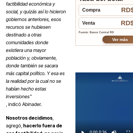
factibilidad económica y
RD$
Compra
social, y quizás así lo hicieron
gobiernos anteriores, esos
RD$
Venta
recursos se hubiesen
Fuente: Banco Central RD
destinado a otras
Ver más
comunidades donde
existiera una mayor
población y, obviamente,
donde también se sacara
más capital político. Y esa es
la realidad por la cual no se
habían hecho estas
inversiones"
, indicó Abinader.
Nosotros decidimos
,
agregó,
hacerlo fuera de